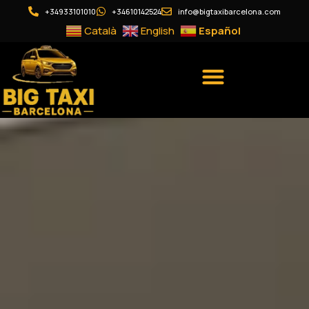
+34933101010
+34610142524
info@bigtaxibarcelona.com
Català
English
Español